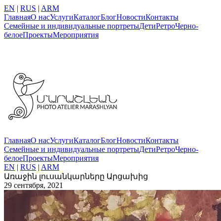
EN
|
RUS
|
ARM
Главная
О нас
Услуги
Каталог
Блог
Новости
Контакты
Семейные и индивидуальные портреты
Дети
Ретро
Черно-
белое
Проекты
Мероприятия
Главная
О нас
Услуги
Каталог
Блог
Новости
Контакты
Семейные и индивидуальные портреты
Дети
Ретро
Черно-
белое
Проекты
Мероприятия
EN
|
RUS
|
ARM
Առաջին լուսանկարները Արցախից
29 сентября, 2021