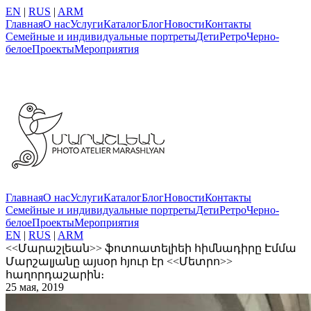
EN
|
RUS
|
ARM
Главная
О нас
Услуги
Каталог
Блог
Новости
Контакты
Семейные и индивидуальные портреты
Дети
Ретро
Черно-
белое
Проекты
Мероприятия
Главная
О нас
Услуги
Каталог
Блог
Новости
Контакты
Семейные и индивидуальные портреты
Дети
Ретро
Черно-
белое
Проекты
Мероприятия
EN
|
RUS
|
ARM
<<Մարաշլեան>> ֆոտոատելիեի հիմնադիրը Էմմա
Մարշալյանը այսօր հյուր էր <<Մետրո>>
հաղորդաշարին։
25 мая, 2019