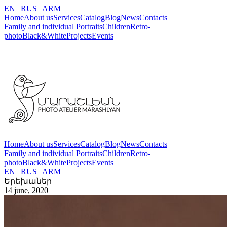
EN
|
RUS
|
ARM
Home
About us
Services
Catalog
Blog
News
Contacts
Family and individual Portraits
Children
Retro-
photo
Black&White
Projects
Events
Home
About us
Services
Catalog
Blog
News
Contacts
Family and individual Portraits
Children
Retro-
photo
Black&White
Projects
Events
EN
|
RUS
|
ARM
Երեխաներ
14 june, 2020