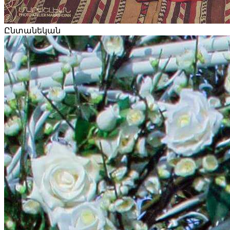
Ընտանեկան