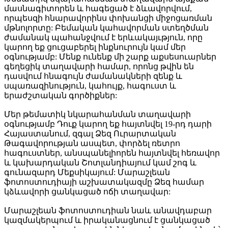
մասնագիտորեն և հագեցած է ձևավորվում,
որպեսզի հնարավորինս փոխանցի միջոցառման
մթնոլորտը: Բեմական կահավորման ստեղծման
ժամանակ պահանջվում է երևակայւթյուն, որը
կարող եք ցուցաբերել ինքնուրույն կամ մեր
օգնությամբ: Մենք ունենք մի շարք աքսեսուարներ
գեղեցիկ տաղավարի համար, որոնց թվին են
դասվում հնագույն ժամանակների զենք և
սպառազինություն, կահույք, հագուստ և
երաժշտական գործիքներ:
Մեր թեմատիկ նկարահանման տաղավարի
օգնությամբ Դուք կարող եք հայտնվել 19-րդ դարի
Հայաստանում, զգալ Ձեզ Ուրարտական
Թագավորության ասպետ, փորձել ռետրո
հագուստներ, անսպանելիորեն հայտնվել հեռավոր
և կախարդական Շոտլանդիայում կամ շոգ և
գունազարդ Մեքսիկայում: Մարաշլեան
ֆոտոստուդիայի աշխատակազմը Ձեզ համար
կձևավորի ցանկացած ոճի տաղավար:
Մարաշլեան ֆոտոստուդիան նաև անավդաբար
կազմակերպում և իրականացնում է ցանկացած