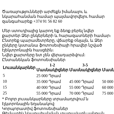
Ծառայությունների արժեքն իմանալու և
նկարահանման համար պայմավորվելու համար
զանգահարեք +374 91 56 82 60
Մեր ստուդիայից կարող եք ձեռք բերել նվեր
քարտեր Ձեր ընկերների և հարազատների համար։
Ընտրեք պարամետրերը, վճարեք օնլայն, և Ձեր
ընկերը կստանա ֆոտոսեսիայի հրավեր նշված
էլեկտրոնային հասցեին։
Նվեր քարտերը ետ չեն վերադարձվում։
Ընտանեկան ֆոտոսեսիաներ
1-2
3-5
Լուսանկարներ
Մասնակիցներ
Մասնակիցներ
Մասն
5
25 000 Դրամ
10
35 000 Դրամ
45 000 Դրամ
50 00
15
40 000 Դրամ
55 000 Դրամ
60 00
25
55 000 Դրամ
70 000 Դրամ
75 00
* Բոլոր լուսանկարները տրամադրվում ն
էլկտրոնային եղանակով:
Կորպորատիվ ֆոտոսեսիաներ
Թեմատիկ նկարահանման տաղավարն այնքան