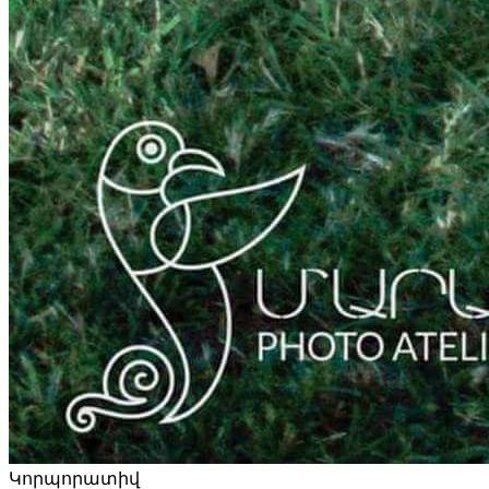
Կորպորատիվ